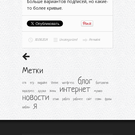
Больше вариантов подписей, но какие-
то более кривые.
30.08.2024
Uncategorized
Permalink
Метки
блог
crm
erp
magazine
theme
wordpress
болтология
интернет
вордпресс
друзья
жизнь
музыка
новости
отзыв
работа
рабочее
сайт
сплин
фразы
я
шаблон