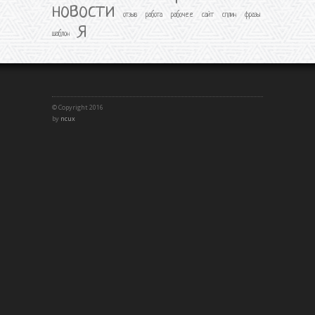
новости
отзыв
работа
рабочее
сайт
сплин
фразы
я
шаблон
© Copyright 2016
by
ncux