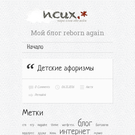
Мой блог reborn again
Начало
Детские афоризмы
0 Comments
06.11.2016
Настя
Permalink
Метки
блог
crm
erp
magazine
theme
wordpress
болтология
интернет
вордпресс
друзья
жизнь
музыка